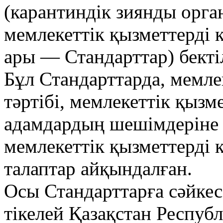
(карантиндік зиянды орган
мемлекеттік қызметтерді 
ары — Стандарттар) бекті
Бұл Стандарттарда, мемле
тәртібі, мемлекеттік қызм
адамдардың шешімдеріне 
мемлекеттік қызметтерді 
талаптар айқындалған.
Осы Стандарттарға сәйкес
тікелей Қазақстан Респу