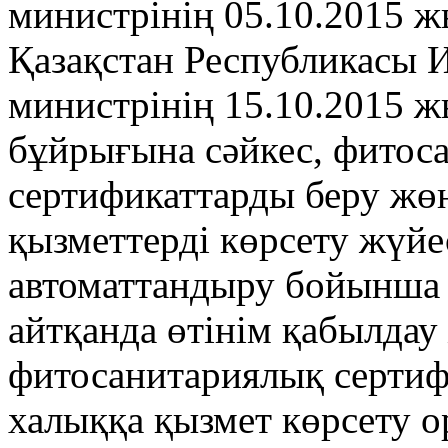
министрінің 05.10.2015 
Қазақстан Республикасы 
министрінің 15.10.2015 
бұйрығына сәйкес, фитос
сертификаттарды беру жөн
қызметтерді көрсету жүй
автоматтандыру бойынша п
айтқанда өтінім қабылдау
фитосанитариялық сертиф
халыққа қызмет көрсету 