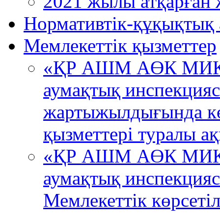
2021 жылы атқарған 
Нормативтік-құқықтық 
Мемлекеттік қызметтер
«ҚР АШМ АӨК МИК 
аумақтық инспекция
жартыжылдығында кө
қызметтері туралы ақ
«ҚР АШМ АӨК МИК 
аумақтық инспекци
Мемлекеттік көрсетіл