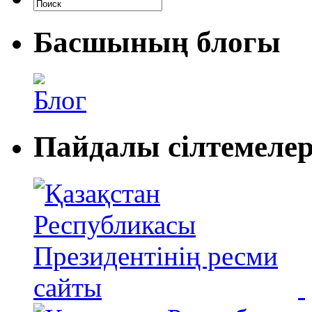
Басшының блогы
Блог
Пайдалы сiлтемеле