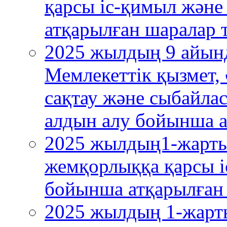
қарсы іс-қимыл және
атқарылған шаралар 
2025 жылдың 9 айынд
Мемлекеттік қызмет, 
сақтау және сыбайла
алдын алу бойынша а
2025 жылдың1-жарт
жемқорлыққа қарсы і
бойынша атқарылған 
2025 жылдың 1-жарт