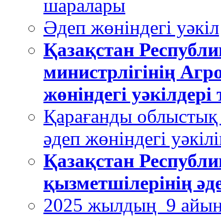
шаралары
Әдеп жөніндегі уәкіл
Қазақстан Респуб
министрлігінің Агро
жөніндегі уәкілдері
Қарағанды облыстық
әдеп жөніндегі уәкіл
Қазақстан Республи
қызметшілерінің әде
2025 жылдың 9 айын