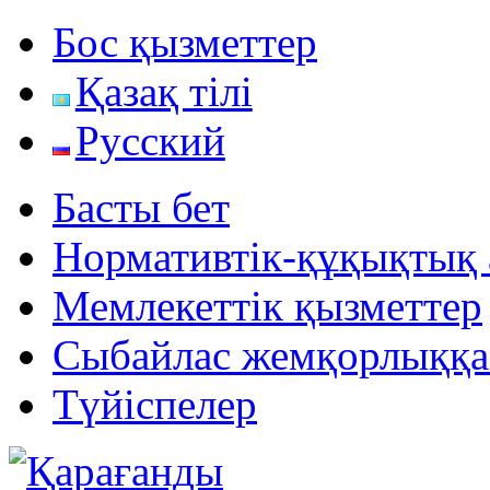
Бос қызметтер
Қазақ тілі
Русский
Басты бет
Нормативтік-құқықтық 
Мемлекеттік қызметтер
Сыбайлас жемқорлыққа
Түйiспелер