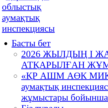
Басты бет
2026 ЖЫЛДЫҢ І
АТҚАРЫЛҒАН ЖҰ
«ҚР АШМ АӨК МИК 
аумақтық инспекция
жұмыстары бойынша 