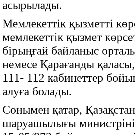
асырылады.
Мемлекеттік қызметті көр
мемлекеттік қызмет көрсе
бірыңғай байланыс орта
немесе Қарағанды қаласы,
111- 112 кабинеттер бой
алуға болады.
Сонымен қатар, Қазақста
шаруашылығы министріні