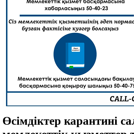
Өсімдіктер карантині са