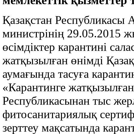
мемлекеттік қызметтер 
Қазақстан Республикасы
министрінің 29.05.2015 
өсімдіктер карантині сал
жатқызылған өнiмдi Қаза
аумағында тасуға каранти
«Карантинге жатқызылған
Республикасынан тыс жерл
фитосанитариялық сертиф
зерттеу мақсатында карант