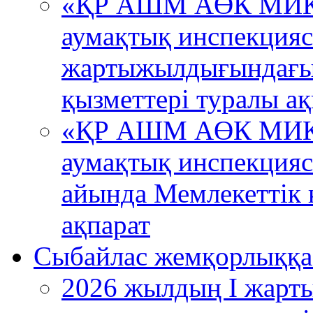
«ҚР АШМ АӨК МИК 
аумақтық инспекция
жартыжылдығындағы 
қызметтері туралы ақ
«ҚР АШМ АӨК МИК 
аумақтық инспекция
айында Мемлекеттік к
ақпарат
Сыбайлас жемқорлыққа
2026 жылдың I жарт