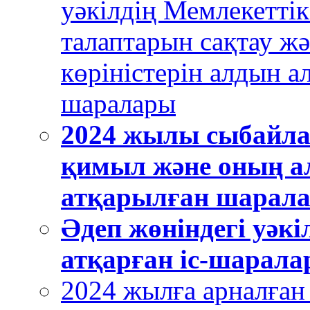
уәкілдің Мемлекеттік
талаптарын сақтау ж
көріністерін алдын а
шаралары
2024 жылы сыбайла
қимыл және оның а
атқарылған шарала
Әдеп жөніндегі уәк
атқарған іс-шарал
2024 жылға арналған