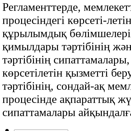
Регламенттерде, мемлекет
процесіндегі көрсеті-леті
құрылымдық бөлімшелеріні
қимылдары тәртібінің жә
тәртібінің сипаттамалары,
көрсетілетін қызметті бе
тәртібінің, сондай-ақ мем
процесінде ақпараттық жү
сипаттамалары айқындалғ