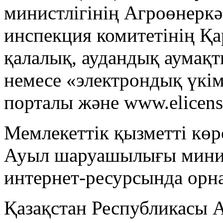
министлігінің Агроөнеркә
инспекция комитетінің Қ
қалалық, аудандық аумақт
немесе «электрондық үкім
порталы және www.elicens
Мемлекеттік қызметті кө
Ауыл шаруашылығы минист
интернет-ресурсында орна
Қазақстан Республикасы