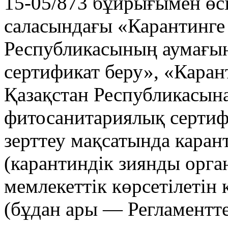
15-05/873 бұйрығымен өсі
саласындағы «Карантинге
Республикасының аумағын
сертификат беру», «Каран
Қазақстан Республикасына
фитосанитариялық сертиф
зерттеу мақсатында карант
(карантиндік зиянды орган
мемлекеттік көрсетілетін 
(бұдан ары — Регламентте