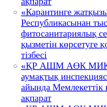
ақпарат
«Карантинге жатқызы
Республикасынан тыс
фитосанитариялық се
қызметін көрсетуге қ
тізбесі
«ҚР АШМ АӨК МИК 
аумақтық инспекция
айында Мемлекеттік к
ақпарат