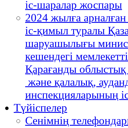
ic-шаралар жоспары
2024 жылға арналған
іс-қимыл туралы Қаз
шаруашылығы министр
кешендегі мемлекетті
Қарағанды облыстық
және қалалық, аудан
инспекцияларының i
Түйiспелер
Сенiмнiң телефонда