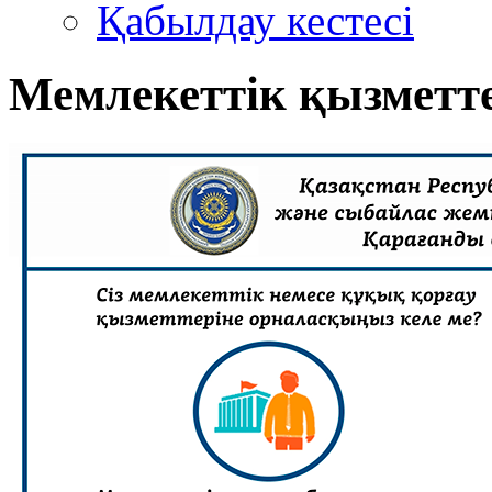
Қабылдау кестесі
Мемлекеттік қызметт