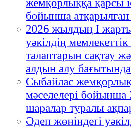
жемқорлыққа қарсы і
бойынша атқарылған
2026 жылдың І жарт
уәкілдің мемлекеттік
талаптарын сақтау ж
алдын алу бағытында
Сыбайлас жемқорлық 
мәселелері бойынша 
шаралар туралы ақпа
Әдеп жөніндегі уәкіл